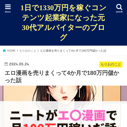
1日で1330万円を稼ぐコン
menu
search
テンツ起業家になった元
30代アルバイターのブロ
グ
HOME
もりおのこと
エロ漫画を売りまくって4か月で180万円儲かった話
2024.05.24
もりおのこと
エロ漫画を売りまくって4か月で180万円儲か
った話