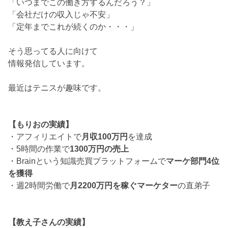
「いつまでこの働き方するんだろう？」
「会社だけの収入じゃ不安」
「定年までこれが続くのか・・・」
そう思ってる人に向けて
情報発信しています。
最近はテニスが趣味です。
【もりおの実績】
・アフィリエイトで
月収100万円
を達成
・5時間の作業で
1300万円の売上
・Brainという知識売買プラットフォームで
マーケ部門4位
を獲得
・週2時間労働で
月2200万円を稼ぐマーケター
の直弟子
【教え子さんの実績】