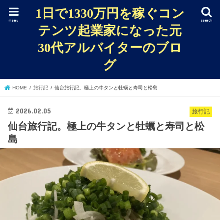
1日で1330万円を稼ぐコン
menu
search
テンツ起業家になった元
30代アルバイターのブロ
グ
HOME
旅行記
仙台旅行記。極上の牛タンと牡蠣と寿司と松島
2026.02.05
旅行記
仙台旅行記。極上の牛タンと牡蠣と寿司と松
島