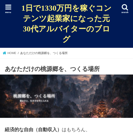
1日で1330万円を稼ぐコン
menu
search
テンツ起業家になった元
30代アルバイターのブロ
グ
HOME
あなただけの桃源郷を、つくる場所
あなただけの桃源郷を、つくる場所
経済的な自由（自動収入）
はもちろん、