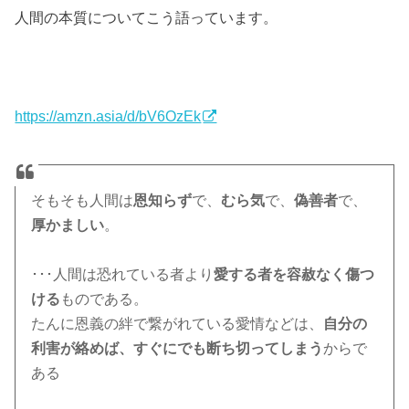
人間の本質についてこう語っています。
https://amzn.asia/d/bV6OzEk
そもそも人間は
恩知らず
で、
むら気
で、
偽善者
で、
厚かましい
。
･･･人間は恐れている者より
愛する者を容赦なく傷つ
ける
ものである。
たんに恩義の絆で繋がれている愛情などは、
自分の
利害が絡めば、すぐにでも断ち切ってしまう
からで
ある